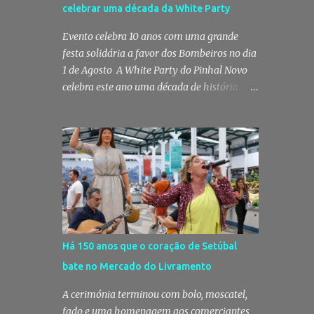
celebrar uma década da White Party
Posto Territorial de Pinhal Novo. Segundo a
GNR, "no âmbito de uma ação de
Evento celebra 10 anos com uma grande
patrulhamento, os militares da Guarda
festa solidária a favor dos Bombeiros no dia
detetaram uma viatura estacionada num
1 de Agosto A White Party do Pinhal Novo
local referenciado pela prática de furtos e
celebra este ano uma década de história
pelo consumo de estupefacientes",
com a edição mais especial de sempre. No
circunstância que motivou a realização de
próximo dia 1 de Agosto, o Jardim José
diligências policiais. Foi no decorrer dessas
Maria dos Santos volta a vestir-se de branco
ações que os militares localizaram um
para receber milhares de pessoas numa
suspeito no interior de um edifício público.
noite de música, reencontros e
Apanhado em flagrante De ...
solidariedade, em que parte das receitas
reverterá para a Associação Humanitária
dos Bombeiros Voluntários do Pinhal Novo,
reforçando o espírito comunitário que
Há 150 anos que o coração de Setúbal
sempre distinguiu este evento. O branco é a
bate no Mercado do Livramento
cor essencial da festa de 1 de Agosto no
Pinhal Novo 10 anos depois da primeira
A cerimónia terminou com bolo, moscatel,
edição, a White Party continua a ser muito
fado e uma homenagem aos comerciantes