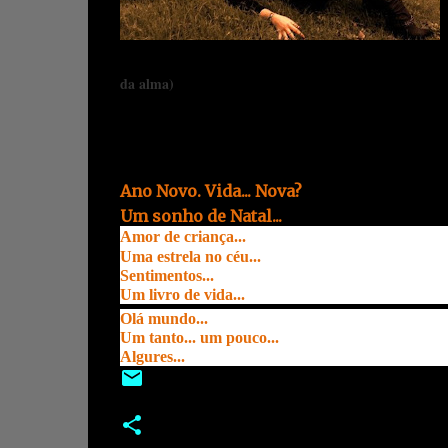
da alma)
Outros artigos da autora:
Ano Novo. Vida... Nova?
Um sonho de Natal...
Amor de criança...
Uma estrela no céu...
Sentimentos...
Um livro de vida...
Olá mundo...
Um tanto... um pouco...
Algures...