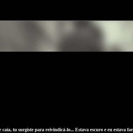
Avançar para o conteúdo principal
caía, tu surgiste para reivindicá-lo... Estava escuro e eu estava fa