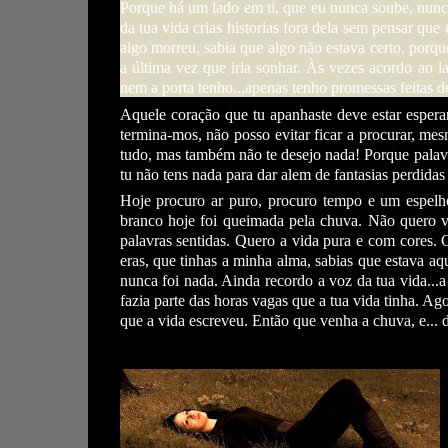
Porque há um lado em ti, que eu nunca soube, nunca
da tua vida crias historias fora dela sem pensar que
algo morreu, sabia que algo não estava certo, porqu
a última vez que iria sonhar. Às vezes acordo ao 
nem a porta tenho...apenas tenho promessas feitas de 
Aquele coração que tu apanhaste deve estar espera
termina-mos, não posso evitar ficar a procurar, mes
tudo, mas também não te desejo nada! Porque palavra
tu não tens nada para dar alem de fantasias perdida
Hoje procuro ar puro, procuro tempo e um espelh
branco hoje foi queimada pela chuva. Não quero vo
palavras sentidas. Quero a vida pura e com cores.
eras, que tinhas a minha alma, sabias que estava aq
nunca foi nada. Ainda recordo a voz da tua vida...
fazia parte das horas vagas que a tua vida tinha. Ag
que a vida escreveu. Então que venha a chuva, e...