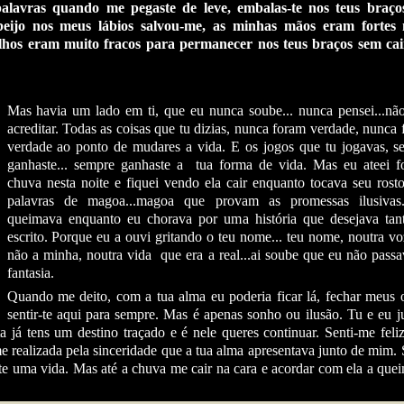
lavras quando me pegaste de leve, embalas-te nos teus braço
 beijo nos meus lábios salvou-me, as minhas mãos eram fortes 
os eram muito fracos para permanecer nos teus braços sem cai
Mas havia um lado em ti, que eu nunca soube... nunca pensei...não
acreditar. Todas as coisas que tu dizias, nunca foram verdade, nunca
verdade ao ponto de mudares a vida. E os jogos que tu jogavas, s
ganhaste... sempre ganhaste a tua forma de vida. Mas eu ateei f
chuva nesta noite e fiquei vendo ela cair enquanto tocava seu ros
palavras de magoa...magoa que provam as promessas ilusivas
queimava enquanto eu chorava por uma história que desejava tant
escrito. Porque eu a ouvi gritando o teu nome... teu nome, noutra v
não a minha, noutra vida que era a real...ai soube que eu não pass
fantasia.
Quando me deito, com a tua alma eu poderia ficar lá, fechar meus 
sentir-te aqui para sempre. Mas é apenas sonho ou ilusão. Tu e eu j
a já tens um destino traçado e é nele queres continuar. Senti-me fel
e realizada pela sinceridade que a tua alma apresentava junto de mim. 
e uma vida. Mas até a chuva me cair na cara e acordar com ela a que