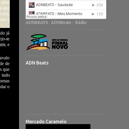
e alem
ia que
a vez,
 mim e
ADNBEATS
ADNBeats - Rádio
·
ndo já
ejo-te
tir, e
avalo
ADN Beats
ade de
as que
, tudo
apenas
udar o
Mercado Caramelo