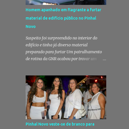
Homem apanhado em flagrante a furtar
material de edifício público no Pinhal
Novo
Suspeito foi surpreendido no interior do
edifício e tinha já diverso material
preparado para furtar Um patrulhamento
de rotina da GNR acabou por travar um
furto em curso no Pinhal Novo, no concelho
de Palmela. Um homem foi surpreendido
em flagrante delito no interior de um
edifício público quando alegadamente se
preparava para retirar diverso material,
acabando detido pelos militares da Guarda.
Patrulhamento da GNR termina com
detenção por furto A detenção ocorreu no
dia 4 de Agosto, - mas divulgada só nesta
Pinhal Novo veste-se de branco para
quinta-feira - numa ação desenvolvida pelo