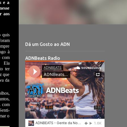
s e a
nesse
r aos
 quis
 foram
Dá um Gosto ao ADN
empre
ogo à
to com
ADNBeats Radio
. Ela
o ter
oz que
ava da
olhos,
untos,
iz com
Senti-
imar o