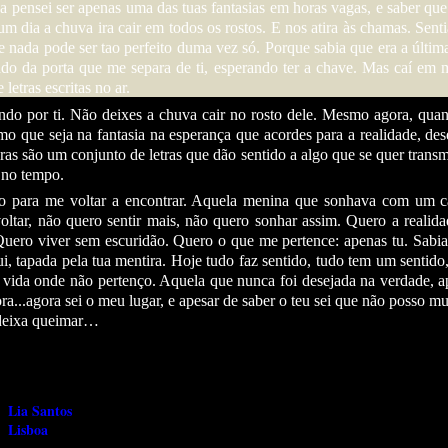
 pensei ser apenas uma das tuas fantasias em horas vagas, e saber qu
 um dia a chuva ira cair em todos os rostos. E nos atira às chamas. Sent
e nada pode ser tao perfeito duma vez só. Porque sabia que era a últim
lado da porta que me separa de ti, esperando ter a chave. Mas caí em
letras escritas no ar.
ndo por ti. Não deixes a chuva cair no rosto dele. Mesmo agora, qua
mo que seja na fantasia na esperança que acordes para a realidade, des
s são um conjunto de letras que dão sentido a algo que se quer transmi
s no tempo.
o para me voltar a encontrar. Aquela menina que sonhava com um c
ltar, não quero sentir mais, não quero sonhar assim. Quero a realid
 Quero viver sem escuridão. Quero o que me pertence: apenas tu. Sabi
ui, tapada pela tua mentira. Hoje tudo faz sentido, tudo tem um sentido
a vida onde não pertenço. Aquela que nunca foi desejada na verdade, 
ora...agora sei o meu lugar, e apesar de saber o teu sei que não posso m
 deixa queimar…
Lia Santos
Lisboa