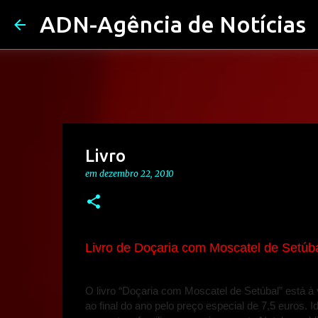
ADN-Agência de Notícias
Livro
em
dezembro 22, 2010
Livro de Doçaria com Moscatel de
Setúb
O livro “Doçaria com Moscatel de Setúbal” está à
ao final do ano pelo preço especial de 7,5 euros. I