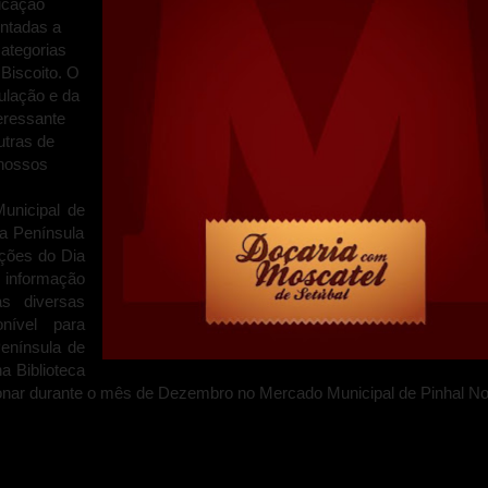
licação
entadas a
ategorias
Biscoito. O
ulação e da
teressante
utras de
 nossos
unicipal de
a Península
ções do Dia
 informação
s diversas
nível para
enínsula de
a Biblioteca
cionar durante o mês de Dezembro no Mercado Municipal de Pinhal No