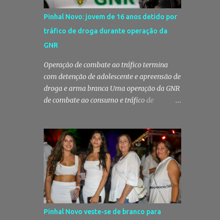
Pinhal Novo: jovem de 16 anos detido por
tráfico de droga durante operação da
GNR
Operação de combate ao tráfico termina
com detenção de adolescente e apreensão de
droga e arma branca Uma operação da GNR
de combate ao consumo e tráfico de
estupefacientes levou à detenção de um
jovem de 16 anos em Pinhal Novo, no
concelho de Palmela. A ação culminou com a
apreensão de dezenas de doses de canábis,
uma arma branca e dinheiro, reforçando a
vigilância das autoridades sobre este tipo de
criminalidade no distrito de Setúbal. Droga,
arma branca e dinheiro apreendidos pela
GNR Um jovem de 16 anos foi detido na
Pinhal Novo veste-se de branco para
segunda-feira, 28 de Julho, por suspeitas da