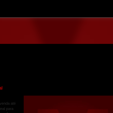
Avançar para o conteúdo principal
al
 venda até
deal para