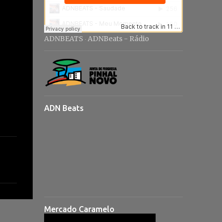
ADNBEATS
ADNBeats - Rádio
·
ADN Beats
Mercado Caramelo