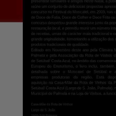
presentear familiares e amigos neste Natal, a pub
reúne um conjunto de deliciosas propostas apres
concurso no Festival do Moscatel, em 2009, nas c
de Doce de Fatia, Doce de Colher e Doce Frito ou 
concurso despertou grande interesse junto da pop
restauração local, e permitiu reunir um número in
de receitas, umas de carácter mais tradicional e o
grande originalidade, fomentando a utilização dos
produtos tradicionais de qualidade.
Editado em Novembro deste ano pela Câmara M
Palmela e pela Associação da Rota de Vinhos d
de Setúbal/ Costa Azul, no âmbito das comemora
Europeu do Enoturismo, o livro inclui, também,
detalhada sobre o Moscatel de Setúbal e a
empresas produtoras da região. Está dispo
aquisição na Casa-Mãe da Rota de Vinhos da P
Setúbal/ Costa Azul (Largo de S. João, Palmela), n
Municipal de Palmela e na Loja de Vinhos, a fun
Casa-Mãe da Rota de Vinhos
Largo de S. João
2950-248 Palmela