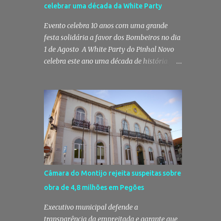
celebrar uma década da White Party
prática do crime de tráfico de
estupefacientes, na localidade de Pinhal
Evento celebra 10 anos com uma grande
Novo. A detenção foi efetuada pelo
festa solidária a favor dos Bombeiros no dia
Comando Territorial de Setúbal da GNR,
1 de Agosto A White Party do Pinhal Novo
através do Posto Territorial de Pinhal Novo,
celebra este ano uma década de história
no âmbito de uma operação de fiscalização
com a edição mais especial de sempre. No
especialmente direcionada para o combate
próximo dia 1 de Agosto, o Jardim José
ao consumo e tráfico de droga. Segundo a
Maria dos Santos volta a vestir-se de branco
GNR, "os militares da Guarda identificaram
para receber milhares de pessoas numa
vários indivíduos" durante a ação policial
noite de música, reencontros e
realizada em Pi...
solidariedade, em que parte das receitas
reverterá para a Associação Humanitária
dos Bombeiros Voluntários do Pinhal Novo,
reforçando o espírito comunitário que
Câmara do Montijo rejeita suspeitas sobre
sempre distinguiu este evento. O branco é a
obra de 4,8 milhões em Pegões
cor essencial da festa de 1 de Agosto no
Pinhal Novo 10 anos depois da primeira
Executivo municipal defende a
edição, a White Party continua a ser muito
transparência da empreitada e garante que