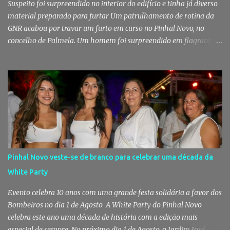
Suspeito foi surpreendido no interior do edifício e tinha já diverso
material preparado para furtar Um patrulhamento de rotina da
GNR acabou por travar um furto em curso no Pinhal Novo, no
concelho de Palmela. Um homem foi surpreendido em flagrante
delito no interior de um edifício público quando alegadamente se
preparava para retirar diverso material, acabando detido pelos
militares da Guarda. Patrulhamento da GNR termina com
detenção por furto A detenção ocorreu no dia 4 de Agosto, - mas
divulgada só nesta quinta-feira - numa ação desenvolvida pelo
Posto Territorial de Pinhal Novo. Segundo a GNR, "no âmbito de
uma ação de patrulhamento, os militares da Guarda detetaram
uma viatura estacionada num local referenciado pela prática de
furtos e pelo consumo de estupefacientes", circunstância que
Pinhal Novo veste-se de branco para celebrar uma década da
motivou a realização de diligências policiais. Foi no decorrer
White Party
dessas ações que os militares localizaram um suspeito no interior
de um edifício público. Apanhado em flagrante De ...
Evento celebra 10 anos com uma grande festa solidária a favor dos
Bombeiros no dia 1 de Agosto A White Party do Pinhal Novo
celebra este ano uma década de história com a edição mais
especial de sempre. No próximo dia 1 de Agosto, o Jardim José