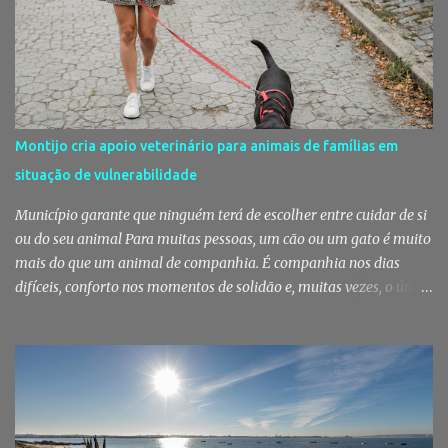
rotina se repete no Mercado do Livramento, um espaço que
continua a ser muito mais do que um mercado: é um dos maiores
símbolos da identidade setubalense. Mercado celebrou 150 anos
no último dia de Julho Foi considerado pela revista norte-
americana USA Today um dos melhores mercados de peixe do
mundo. Mas, para os setubalenses, o Mercado do Livramento vale
Montijo cria apoio veterinário para animais de famílias em
muito mais do que qualquer distinção internacional. O Mercado do
situação de vulnerabilidade
Livramento assinalou, no dia 31 de Julho, os 150 anos de existência
com uma cerimónia comemorativa na qual a Câmara Municipal
Município garante que ninguém terá de escolher entre cuidar de si
de Setúbal desta...
ou do seu animal Para muitas pessoas, um cão ou um gato é muito
mais do que um animal de companhia. É companhia nos dias
difíceis, conforto nos momentos de solidão e, muitas vezes, o único
vínculo afetivo que permanece. Foi a pensar nessa realidade que a
Câmara Municipal do Montijo aprovou um protocolo que vai
garantir cuidados básicos de saúde aos animais pertencentes a
utentes do Centro de Acolhimento de Emergência Social,
reforçando simultaneamente a proteção animal e o apoio às
pessoas em situação de maior vulnerabilidade. Cuidados de saúde