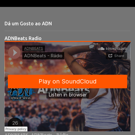
e
n
t
Dá um Gosto ao ADN
á
r
ADNBeats Radio
i
o
s
ADNBEATS
ADNBeats - Rádio