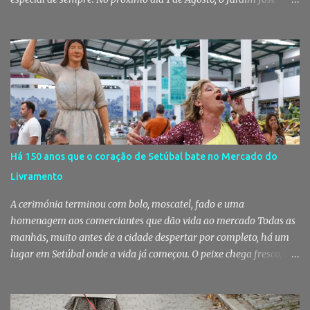
Maria dos Santos volta a vestir-se de branco para receber milhares
de pessoas numa noite de música, reencontros e solidariedade, em
que parte das receitas reverterá para a Associação Humanitária
dos Bombeiros Voluntários do Pinhal Novo, reforçando o espírito
comunitário que sempre distinguiu este evento. O branco é a cor
essencial da festa de 1 de Agosto no Pinhal Novo 10 anos depois da
primeira edição, a White Party continua a ser muito mais do que
uma pista de dança ao ar livre. É um ponto de encontro entre
gerações, um momento de reencontro entre amigos e famílias,
Há 150 anos que o coração de Setúbal bate no Mercado do
mas também o reflexo daquilo que distingue o Pinhal Novo: a
Livramento
capacidade de transformar uma ideia simples numa tradição que
mobiliza milhares de pessoas. Todos os anos, quando ch...
A cerimónia terminou com bolo, moscatel, fado e uma
homenagem aos comerciantes que dão vida ao mercado Todas as
manhãs, muito antes de a cidade despertar por completo, há um
lugar em Setúbal onde a vida já começou. O peixe chega fresco, os
pregões cruzam-se entre bancas, os clientes cumprimentam quem
conhecem há décadas e os aromas do mar misturam-se com os da
fruta, das ervas e do pão acabado de cozer. Há 150 anos que esta