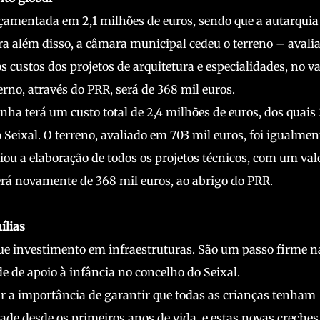
çamentada em 2,1 milhões de euros, sendo que a autarquia
ra além disso, a câmara municipal cedeu o terreno – avali
s custos dos projetos de arquitetura e especialidades, no va
rno, através do PRR, será de 368 mil euros.
nha terá um custo total de 2,4 milhões de euros, dos quais 
eixal. O terreno, avaliado em 703 mil euros, foi igualmen
ou a elaboração de todos os projetos técnicos, com um val
erá novamente de 368 mil euros, ao abrigo do PRR.
ílias
ue investimento em infraestruturas. São um passo firme n
de de apoio à infância no concelho do Seixal.
r a importância de garantir que todas as crianças tenham
de desde os primeiros anos de vida, e estas novas creches