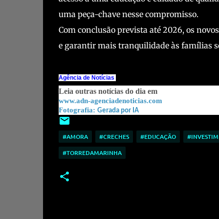
uma peça-chave nesse compromisso.
Com conclusão prevista até 2026, os novos 
e garantir mais tranquilidade às famílias s
Agência de Notícias
Leia outras notícias do dia em
www.adn-agenciadenoticias.com
Fotografia:
Gerada por IA
#AMORA
#CRECHES
#EDUCAÇÃO
#INVESTI
#TORREDAMARINHA