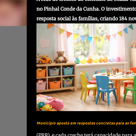
no Pinhal Conde da Cunha. O investimento t
resposta social às famílias, criando 184 n
Município aposta em respostas concretas para as fam
(PRR), e cada creche terá capacidade para 