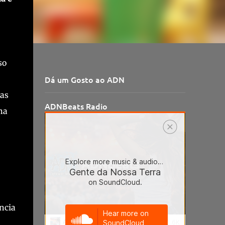
so
Dá um Gosto ao ADN
vas
ADNBeats Radio
na
ncia