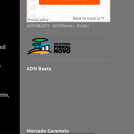
ADNBEATS
ADNBeats - Rádio
·
mil
e
ADN Beats
rto,
Mercado Caramelo