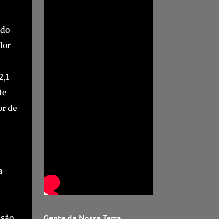
ado
lor
2,1
te
or de
a
Gente da Nossa Terra
 são