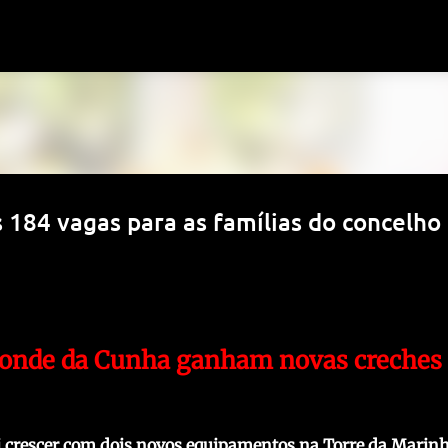
Avançar para o conteúdo principal
 184 vagas para as famílias do concelho
Conde da Cunha ganham novas creches
ai crescer com dois novos equipamentos na Torre da Marinh