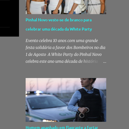
Pinhal Novo veste-se de branco para
celebrar uma década da White Party
Evento celebra 10 anos com uma grande
festa solidária a favor dos Bombeiros no dia
1 de Agosto A White Party do Pinhal Novo
celebra este ano uma década de história
com a edição mais especial de sempre. No
próximo dia 1 de Agosto, o Jardim José
Maria dos Santos volta a vestir-se de branco
para receber milhares de pessoas numa
noite de música, reencontros e
solidariedade, em que parte das receitas
reverterá para a Associação Humanitária
dos Bombeiros Voluntários do Pinhal Novo,
reforçando o espírito comunitário que
Homem apanhado em flagrante a furtar