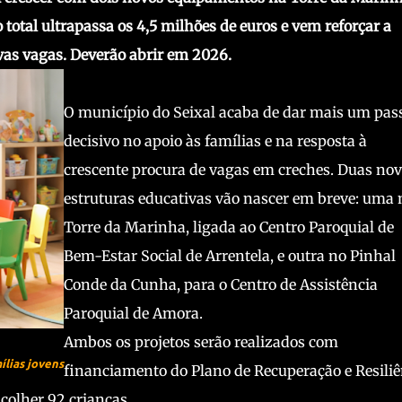
otal ultrapassa os 4,5 milhões de euros e vem reforçar a
ovas vagas. Deverão abrir em 2026.
O município do Seixal acaba de dar mais um pas
decisivo no apoio às famílias e na resposta à
crescente procura de vagas em creches. Duas no
estruturas educativas vão nascer em breve: uma 
Torre da Marinha, ligada ao Centro Paroquial de
Bem-Estar Social de Arrentela, e outra no Pinhal
Conde da Cunha, para o Centro de Assistência
Paroquial de Amora.
Ambos os projetos serão realizados com
ílias jovens
financiamento do Plano de Recuperação e Resiliê
acolher 92 crianças.