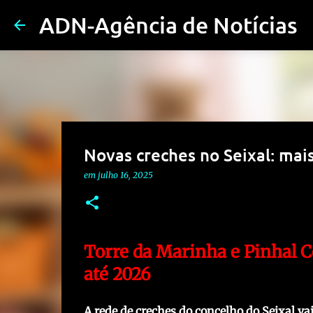
ADN-Agência de Notícias
Novas creches no Seixal: mais
em
julho 16, 2025
Torre da Marinha e Pinhal 
até 2026
A rede de creches do concelho do Seixal v