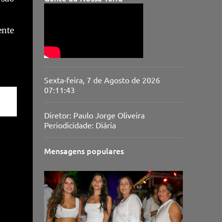
ente
Sexta-feira, 7 de Agosto de 2026
07:11:44
Diretor: Paulo Jorge Oliveira
Periodicidade: Diária
Mensagens populares