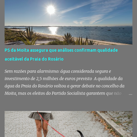
fruta, das ervas e do pão acabado de cozer. Há 150 anos que esta
rotina se repete no Mercado do Livramento, um espaço que
continua a ser muito mais do que um mercado: é um dos maiores
símbolos da identidade setubalense. Mercado celebrou 150 anos
no último dia de Julho Foi considerado pela revista norte-
americana USA Today um dos melhores mercados de peixe do
mundo. Mas, para os setubalenses, o Mercado do Livramento vale
PS da Moita assegura que análises confirmam qualidade
muito mais do que qualquer distinção internacional. O Mercado do
aceitável da Praia do Rosário
Livramento assinalou, no dia 31 de Julho, os 150 anos de existência
com uma cerimónia comemorativa na qual a Câmara Municipal
Sem razões para alarmismo: água considerada segura e
de Setúbal desta...
investimento de 2,5 milhões de euros previsto A qualidade da
água da Praia do Rosário voltou a gerar debate no concelho da
Moita, mas os eleitos do Partido Socialista garantem que não
existem razões para alarmismo. Com base nas análises
laboratoriais mais recentes, defendem que a água mantém uma
classificação de "Qualidade Aceitável", - posição validada pela a
Agência Portuguesa do Ambiente a 29 de Julho - acusam
algumas informações de criarem preocupações injustificadas e