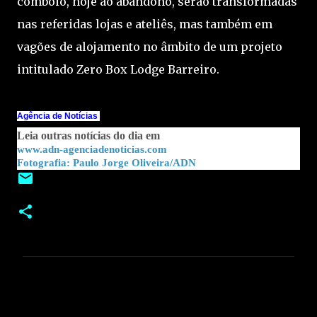
comboio, hoje ao abandono, serão transformadas
nas referidas lojas e ateliês, mas também em
vagões de alojamento no âmbito de um projeto
intitulado Zero Box Lodge Barreiro.
Agência de Notícias
Leia outras notícias do dia em
www.adn-agenciadenoticias.com
Fotografia: Paulo Jorge Oliveira/ADN
C
o