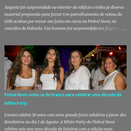
Suspeito foi surpreendido no interior do edifício e tinha já diverso
material preparado para furtar Um patrulhamento de rotina da
GNR acabou por travar um furto em curso no Pinhal Novo, no
concelho de Palmela. Um homem foi surpreendido em flagrante
delito no interior de um edifício público quando alegadamente se
preparava para retirar diverso material, acabando detido pelos
militares da Guarda. Patrulhamento da GNR termina com
detenção por furto A detenção ocorreu no dia 4 de Agosto, - mas
divulgada só nesta quinta-feira - numa ação desenvolvida pelo
Posto Territorial de Pinhal Novo. Segundo a GNR, "no âmbito de
uma ação de patrulhamento, os militares da Guarda detetaram
uma viatura estacionada num local referenciado pela prática de
furtos e pelo consumo de estupefacientes", circunstância que
Pinhal Novo veste-se de branco para celebrar uma década da
motivou a realização de diligências policiais. Foi no decorrer
White Party
dessas ações que os militares localizaram um suspeito no interior
de um edifício público. Apanhado em flagrante De ...
Evento celebra 10 anos com uma grande festa solidária a favor dos
Bombeiros no dia 1 de Agosto A White Party do Pinhal Novo
celebra este ano uma década de história com a edição mais