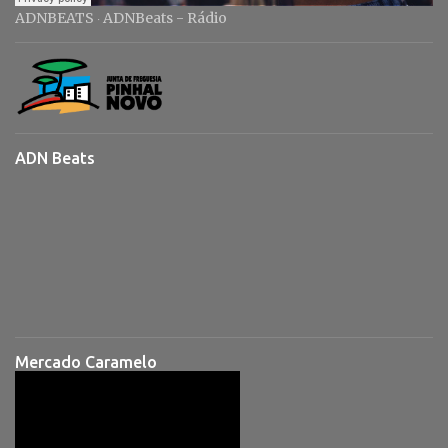
ADNBEATS
ADNBeats - Rádio
·
ADN Beats
Mercado Caramelo