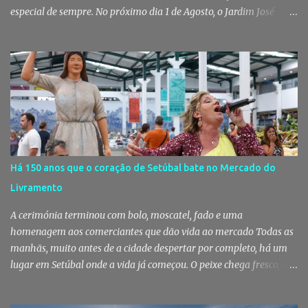
especial de sempre. No próximo dia 1 de Agosto, o Jardim José
Maria dos Santos volta a vestir-se de branco para receber milhares
de pessoas numa noite de música, reencontros e solidariedade, em
que parte das receitas reverterá para a Associação Humanitária
dos Bombeiros Voluntários do Pinhal Novo, reforçando o espírito
comunitário que sempre distinguiu este evento. O branco é a cor
essencial da festa de 1 de Agosto no Pinhal Novo 10 anos depois da
primeira edição, a White Party continua a ser muito mais do que
uma pista de dança ao ar livre. É um ponto de encontro entre
gerações, um momento de reencontro entre amigos e famílias,
Há 150 anos que o coração de Setúbal bate no Mercado do
mas também o reflexo daquilo que distingue o Pinhal Novo: a
Livramento
capacidade de transformar uma ideia simples numa tradição que
mobiliza milhares de pessoas. Todos os anos, quando ch...
A cerimónia terminou com bolo, moscatel, fado e uma
homenagem aos comerciantes que dão vida ao mercado Todas as
manhãs, muito antes de a cidade despertar por completo, há um
lugar em Setúbal onde a vida já começou. O peixe chega fresco, os
pregões cruzam-se entre bancas, os clientes cumprimentam quem
conhecem há décadas e os aromas do mar misturam-se com os da