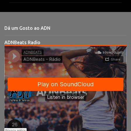
m
e
n
t
Dá um Gosto ao ADN
á
r
ADNBeats Radio
i
o
s