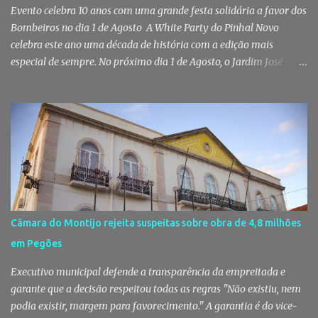
vários indivíduos" durante a ação policial realizada em Pi...
Evento celebra 10 anos com uma grande festa solidária a favor dos
Bombeiros no dia 1 de Agosto A White Party do Pinhal Novo
celebra este ano uma década de história com a edição mais
especial de sempre. No próximo dia 1 de Agosto, o Jardim José
Maria dos Santos volta a vestir-se de branco para receber milhares
de pessoas numa noite de música, reencontros e solidariedade, em
que parte das receitas reverterá para a Associação Humanitária
dos Bombeiros Voluntários do Pinhal Novo, reforçando o espírito
comunitário que sempre distinguiu este evento. O branco é a cor
essencial da festa de 1 de Agosto no Pinhal Novo 10 anos depois da
primeira edição, a White Party continua a ser muito mais do que
uma pista de dança ao ar livre. É um ponto de encontro entre
gerações, um momento de reencontro entre amigos e famílias,
Câmara do Montijo rejeita suspeitas sobre obra de 4,8 milhões
mas também o reflexo daquilo que distingue o Pinhal Novo: a
em Pegões
capacidade de transformar uma ideia simples numa tradição que
mobiliza milhares de pessoas. Todos os anos, quando ch...
Executivo municipal defende a transparência da empreitada e
garante que a decisão respeitou todas as regras "Não existiu, nem
podia existir, margem para favorecimento." A garantia é do vice-