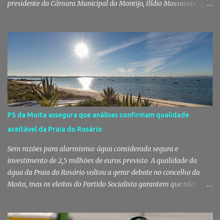
presidente da Câmara Municipal do Montijo, Ilídio Massacote, que
responde às dúvidas levantadas sobre a adjudicação da construção
do futuro Centro Escolar de Pegões, assegurando que o processo
decorreu com total transparência, cumpriu todas as exigências
legais e apenas avançou para ajuste direto depois de três
concursos públicos terem ficado desertos. Município responde às
dúvidas sobre a adjudicação da nova escola A Câmara Municipal
do Montijo veio a público responder às dúvidas levantadas em
torno da adjudicação da construção do futuro Centro Escolar de
Pegões, uma empreitada de cerca de 4,8 milhões de euros que
PS da Moita assegura que análises confirmam qualidade
ganhou destaque após uma notícia publicada pelo Página UM. O
aceitável da Praia do Rosário
jornal questionou, entre outros aspetos, o recurso ao ajuste direto
e a escolha da empresa adjudicatária, uma socied...
Sem razões para alarmismo: água considerada segura e
investimento de 2,5 milhões de euros previsto A qualidade da
água da Praia do Rosário voltou a gerar debate no concelho da
Moita, mas os eleitos do Partido Socialista garantem que não
existem razões para alarmismo. Com base nas análises
laboratoriais mais recentes, defendem que a água mantém uma
classificação de "Qualidade Aceitável", - posição validada pela a