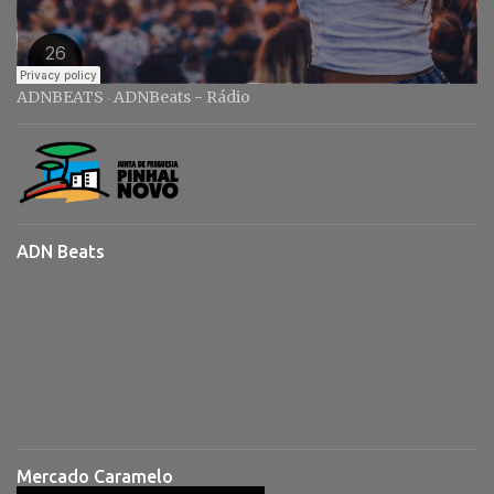
ADNBEATS
ADNBeats - Rádio
·
ADN Beats
Mercado Caramelo