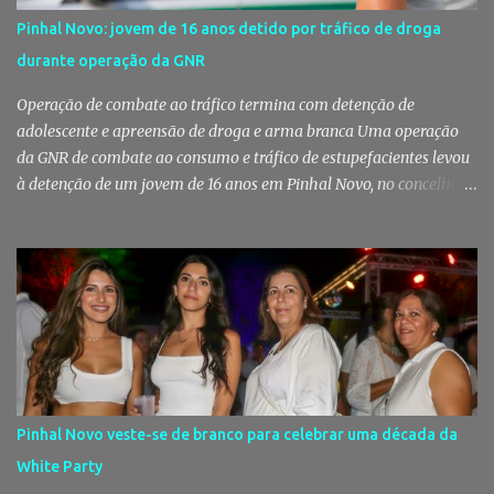
Pinhal Novo: jovem de 16 anos detido por tráfico de droga
durante operação da GNR
Operação de combate ao tráfico termina com detenção de
adolescente e apreensão de droga e arma branca Uma operação
da GNR de combate ao consumo e tráfico de estupefacientes levou
à detenção de um jovem de 16 anos em Pinhal Novo, no concelho
de Palmela. A ação culminou com a apreensão de dezenas de doses
de canábis, uma arma branca e dinheiro, reforçando a vigilância
das autoridades sobre este tipo de criminalidade no distrito de
Setúbal. Droga, arma branca e dinheiro apreendidos pela GNR Um
jovem de 16 anos foi detido na segunda-feira, 28 de Julho, por
suspeitas da prática do crime de tráfico de estupefacientes, na
localidade de Pinhal Novo. A detenção foi efetuada pelo Comando
Territorial de Setúbal da GNR, através do Posto Territorial de
Pinhal Novo, no âmbito de uma operação de fiscalização
Pinhal Novo veste-se de branco para celebrar uma década da
especialmente direcionada para o combate ao consumo e tráfico
White Party
de droga. Segundo a GNR, "os militares da Guarda identificaram