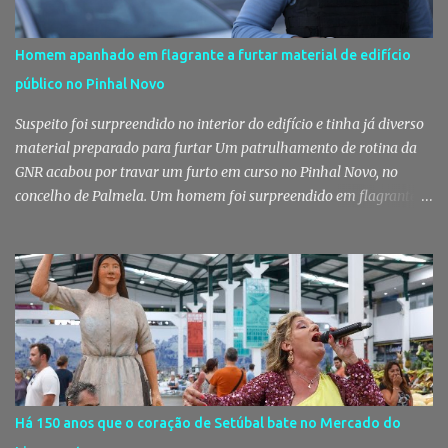
Homem apanhado em flagrante a furtar material de edifício
público no Pinhal Novo
Suspeito foi surpreendido no interior do edifício e tinha já diverso
material preparado para furtar Um patrulhamento de rotina da
GNR acabou por travar um furto em curso no Pinhal Novo, no
concelho de Palmela. Um homem foi surpreendido em flagrante
delito no interior de um edifício público quando alegadamente se
preparava para retirar diverso material, acabando detido pelos
militares da Guarda. Patrulhamento da GNR termina com
detenção por furto A detenção ocorreu no dia 4 de Agosto, - mas
divulgada só nesta quinta-feira - numa ação desenvolvida pelo
Posto Territorial de Pinhal Novo. Segundo a GNR, "no âmbito de
uma ação de patrulhamento, os militares da Guarda detetaram
uma viatura estacionada num local referenciado pela prática de
furtos e pelo consumo de estupefacientes", circunstância que
Há 150 anos que o coração de Setúbal bate no Mercado do
motivou a realização de diligências policiais. Foi no decorrer