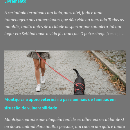
Livramento
dessas ações que os militares localizaram um suspeito no interior
de um edifício público. Apanhado em flagrante De ...
A cerimónia terminou com bolo, moscatel, fado e uma
homenagem aos comerciantes que dão vida ao mercado Todas as
manhãs, muito antes de a cidade despertar por completo, há um
lugar em Setúbal onde a vida já começou. O peixe chega fresco, os
pregões cruzam-se entre bancas, os clientes cumprimentam quem
conhecem há décadas e os aromas do mar misturam-se com os da
fruta, das ervas e do pão acabado de cozer. Há 150 anos que esta
rotina se repete no Mercado do Livramento, um espaço que
continua a ser muito mais do que um mercado: é um dos maiores
símbolos da identidade setubalense. Mercado celebrou 150 anos
no último dia de Julho Foi considerado pela revista norte-
americana USA Today um dos melhores mercados de peixe do
mundo. Mas, para os setubalenses, o Mercado do Livramento vale
Montijo cria apoio veterinário para animais de famílias em
muito mais do que qualquer distinção internacional. O Mercado do
situação de vulnerabilidade
Livramento assinalou, no dia 31 de Julho, os 150 anos de existência
com uma cerimónia comemorativa na qual a Câmara Municipal
Município garante que ninguém terá de escolher entre cuidar de si
de Setúbal desta...
ou do seu animal Para muitas pessoas, um cão ou um gato é muito