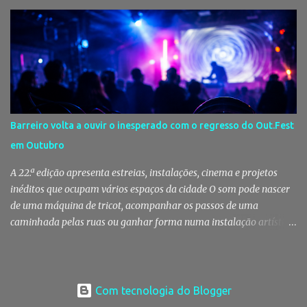
de canábis, uma arma branca e dinheiro, reforçando a vigilância
das autoridades sobre este tipo de criminalidade no distrito de
Setúbal. Droga, arma branca e dinheiro apreendidos pela GNR Um
jovem de 16 anos foi detido na segunda-feira, 28 de Julho, por
suspeitas da prática do crime de tráfico de estupefacientes, na
localidade de Pinhal Novo. A detenção foi efetuada pelo Comando
Territorial de Setúbal da GNR, através do Posto Territorial de
Pinhal Novo, no âmbito de uma operação de fiscalização
Barreiro volta a ouvir o inesperado com o regresso do Out.Fest
especialmente direcionada para o combate ao consumo e tráfico
em Outubro
de droga. Segundo a GNR, "os militares da Guarda identificaram
vários indivíduos" durante a ação policial realizada em Pi...
A 22.ª edição apresenta estreias, instalações, cinema e projetos
inéditos que ocupam vários espaços da cidade O som pode nascer
de uma máquina de tricot, acompanhar os passos de uma
caminhada pelas ruas ou ganhar forma numa instalação artística.
No Out.Fest, a música raramente se limita a um palco. Espalha-se
pela cidade, ocupa espaços improváveis e desafia quem a escuta a
descobrir novas formas de ouvir. Entre 1 e 4 de Outubro, o Barreiro
volta a receber essa viagem sensorial com a 22.ª edição do festival,
Com tecnologia do Blogger
que acaba de revelar o cartaz completo. Out.Fest transforma o