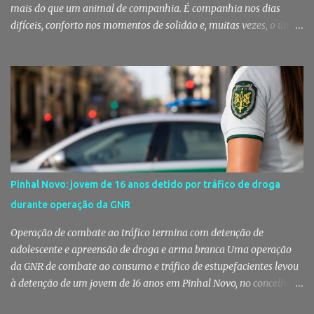
mais do que um animal de companhia. É companhia nos dias
difíceis, conforto nos momentos de solidão e, muitas vezes, o único
vínculo afetivo que permanece. Foi a pensar nessa realidade que a
Câmara Municipal do Montijo aprovou um protocolo que vai
garantir cuidados básicos de saúde aos animais pertencentes a
utentes do Centro de Acolhimento de Emergência Social,
reforçando simultaneamente a proteção animal e o apoio às
pessoas em situação de maior vulnerabilidade. Cuidados de saúde
a animais de companhia de utentes do CAES A Câmara Municipal
do Montijo aprovou, por unanimidade, na reunião de 22 de Julho,
a celebração de um protocolo de colaboração com a União
Pinhal Novo: jovem de 16 anos detido por tráfico de droga
Mutualista Nossa Senhora da Conceição, destinado a assegurar
durante operação da GNR
assistência veterinária básica aos animais de companhia dos
utentes do Centro de Acolhimento de Emergência Social (CAES 2.0).
Operação de combate ao tráfico termina com detenção de
Segundo a ...
adolescente e apreensão de droga e arma branca Uma operação
da GNR de combate ao consumo e tráfico de estupefacientes levou
à detenção de um jovem de 16 anos em Pinhal Novo, no concelho
de Palmela. A ação culminou com a apreensão de dezenas de doses