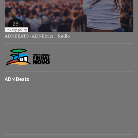
ADNBEATS
ADNBeats - Rádio
·
ADN Beats