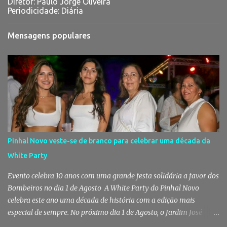
Diretor: Paulo Jorge Oliveira
Periodicidade: Diária
Mensagens populares
Pinhal Novo veste-se de branco para celebrar uma década da
White Party
Evento celebra 10 anos com uma grande festa solidária a favor dos
Bombeiros no dia 1 de Agosto A White Party do Pinhal Novo
celebra este ano uma década de história com a edição mais
especial de sempre. No próximo dia 1 de Agosto, o Jardim José
Maria dos Santos volta a vestir-se de branco para receber milhares