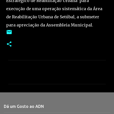
Estratégico de Reabilitação Urbana para
execução de uma operação sistemática da Área
de Reabilitação Urbana de Setúbal, a submeter
para apreciação da Assembleia Municipal.
C
o
m
e
n
t
Dá um Gosto ao ADN
á