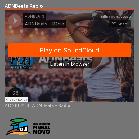
r
ADNBeats Radio
i
o
s
ADNBEATS
ADNBeats - Rádio
·