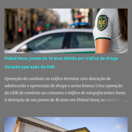
de pessoas numa noite de música, reencontros e solidariedade, em
que parte das receitas reverterá para a Associação Humanitária
dos Bombeiros Voluntários do Pinhal Novo, reforçando o espírito
comunitário que sempre distinguiu este evento. O branco é a cor
essencial da festa de 1 de Agosto no Pinhal Novo 10 anos depois da
primeira edição, a White Party continua a ser muito mais do que
uma pista de dança ao ar livre. É um ponto de encontro entre
gerações, um momento de reencontro entre amigos e famílias,
Pinhal Novo: jovem de 16 anos detido por tráfico de droga
mas também o reflexo daquilo que distingue o Pinhal Novo: a
durante operação da GNR
capacidade de transformar uma ideia simples numa tradição que
mobiliza milhares de pessoas. Todos os anos, quando ch...
Operação de combate ao tráfico termina com detenção de
adolescente e apreensão de droga e arma branca Uma operação
da GNR de combate ao consumo e tráfico de estupefacientes levou
à detenção de um jovem de 16 anos em Pinhal Novo, no concelho
de Palmela. A ação culminou com a apreensão de dezenas de doses
de canábis, uma arma branca e dinheiro, reforçando a vigilância
das autoridades sobre este tipo de criminalidade no distrito de
Setúbal. Droga, arma branca e dinheiro apreendidos pela GNR Um