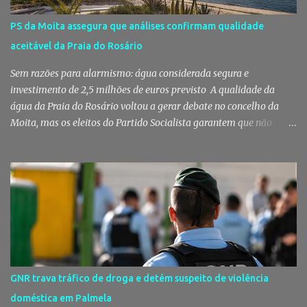
torno da adjudicação da construção do futuro Centro Escolar de
Pegões, uma empreitada de cerca de 4,8 milhões de euros que
PS da Moita assegura que análises confirmam qualidade
ganhou destaque após uma notícia publicada pelo Página UM. O
aceitável da Praia do Rosário
jornal questionou, entre outros aspetos, o recurso ao ajuste direto
e a escolha da empresa adjudicatária, uma socied...
Sem razões para alarmismo: água considerada segura e
investimento de 2,5 milhões de euros previsto A qualidade da
água da Praia do Rosário voltou a gerar debate no concelho da
Moita, mas os eleitos do Partido Socialista garantem que não
existem razões para alarmismo. Com base nas análises
laboratoriais mais recentes, defendem que a água mantém uma
classificação de "Qualidade Aceitável", - posição validada pela a
Agência Portuguesa do Ambiente a 29 de Julho - acusam
algumas informações de criarem preocupações injustificadas e
reforçam que a valorização daquele espaço passa por um
investimento de cerca de 2,5 milhões de euros previsto pela
Câmara Municipal. A praia é um dos espaços naturais mais
emblemáticos da Moita A reação surge depois de terem sido
GNR trava tráfico de droga e detém suspeito de violência
divulgadas informações que levantaram dúvidas sobre as
doméstica em Palmela
condições da Praia do Rosário, levando os eleitos do Partido