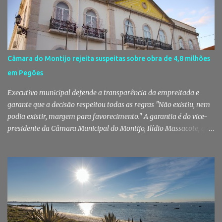
jovem de 16 anos foi detido na segunda-feira, 28 de Julho, por
suspeitas da prática do crime de tráfico de estupefacientes, na
localidade de Pinhal Novo. A detenção foi efetuada pelo Comando
Territorial de Setúbal da GNR, através do Posto Territorial de
Pinhal Novo, no âmbito de uma operação de fiscalização
Câmara do Montijo rejeita suspeitas sobre obra de 4,8 milhões
especialmente direcionada para o combate ao consumo e tráfico
em Pegões
de droga. Segundo a GNR, "os militares da Guarda identificaram
vários indivíduos" durante a ação policial realizada em Pi...
Executivo municipal defende a transparência da empreitada e
garante que a decisão respeitou todas as regras "Não existiu, nem
podia existir, margem para favorecimento." A garantia é do vice-
presidente da Câmara Municipal do Montijo, Ilídio Massacote, que
responde às dúvidas levantadas sobre a adjudicação da construção
do futuro Centro Escolar de Pegões, assegurando que o processo
decorreu com total transparência, cumpriu todas as exigências
legais e apenas avançou para ajuste direto depois de três
concursos públicos terem ficado desertos. Município responde às
dúvidas sobre a adjudicação da nova escola A Câmara Municipal
do Montijo veio a público responder às dúvidas levantadas em