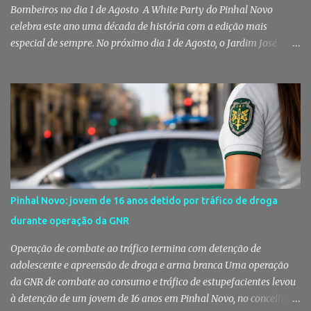
Bombeiros no dia 1 de Agosto A White Party do Pinhal Novo
celebra este ano uma década de história com a edição mais
especial de sempre. No próximo dia 1 de Agosto, o Jardim José
Maria dos Santos volta a vestir-se de branco para receber milhares
de pessoas numa noite de música, reencontros e solidariedade, em
que parte das receitas reverterá para a Associação Humanitária
dos Bombeiros Voluntários do Pinhal Novo, reforçando o espírito
comunitário que sempre distinguiu este evento. O branco é a cor
essencial da festa de 1 de Agosto no Pinhal Novo 10 anos depois da
primeira edição, a White Party continua a ser muito mais do que
uma pista de dança ao ar livre. É um ponto de encontro entre
gerações, um momento de reencontro entre amigos e famílias,
Pinhal Novo: jovem de 16 anos detido por tráfico de droga
mas também o reflexo daquilo que distingue o Pinhal Novo: a
durante operação da GNR
capacidade de transformar uma ideia simples numa tradição que
mobiliza milhares de pessoas. Todos os anos, quando ch...
Operação de combate ao tráfico termina com detenção de
adolescente e apreensão de droga e arma branca Uma operação
da GNR de combate ao consumo e tráfico de estupefacientes levou
à detenção de um jovem de 16 anos em Pinhal Novo, no concelho