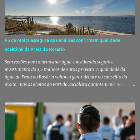
concursos públicos terem ficado desertos. Município responde às
dúvidas sobre a adjudicação da nova escola A Câmara Municipal
do Montijo veio a público responder às dúvidas levantadas em
torno da adjudicação da construção do futuro Centro Escolar de
Pegões, uma empreitada de cerca de 4,8 milhões de euros que
PS da Moita assegura que análises confirmam qualidade
ganhou destaque após uma notícia publicada pelo Página UM. O
aceitável da Praia do Rosário
jornal questionou, entre outros aspetos, o recurso ao ajuste direto
e a escolha da empresa adjudicatária, uma socied...
Sem razões para alarmismo: água considerada segura e
investimento de 2,5 milhões de euros previsto A qualidade da
água da Praia do Rosário voltou a gerar debate no concelho da
Moita, mas os eleitos do Partido Socialista garantem que não
existem razões para alarmismo. Com base nas análises
laboratoriais mais recentes, defendem que a água mantém uma
classificação de "Qualidade Aceitável", - posição validada pela a
Agência Portuguesa do Ambiente a 29 de Julho - acusam
algumas informações de criarem preocupações injustificadas e
reforçam que a valorização daquele espaço passa por um
investimento de cerca de 2,5 milhões de euros previsto pela