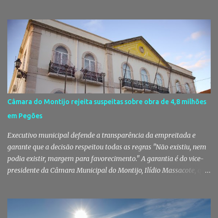
de Palmela. A ação culminou com a apreensão de dezenas de doses
de canábis, uma arma branca e dinheiro, reforçando a vigilância
das autoridades sobre este tipo de criminalidade no distrito de
Setúbal. Droga, arma branca e dinheiro apreendidos pela GNR Um
jovem de 16 anos foi detido na segunda-feira, 28 de Julho, por
suspeitas da prática do crime de tráfico de estupefacientes, na
localidade de Pinhal Novo. A detenção foi efetuada pelo Comando
Territorial de Setúbal da GNR, através do Posto Territorial de
Pinhal Novo, no âmbito de uma operação de fiscalização
Câmara do Montijo rejeita suspeitas sobre obra de 4,8 milhões
especialmente direcionada para o combate ao consumo e tráfico
em Pegões
de droga. Segundo a GNR, "os militares da Guarda identificaram
vários indivíduos" durante a ação policial realizada em Pi...
Executivo municipal defende a transparência da empreitada e
garante que a decisão respeitou todas as regras "Não existiu, nem
podia existir, margem para favorecimento." A garantia é do vice-
presidente da Câmara Municipal do Montijo, Ilídio Massacote, que
responde às dúvidas levantadas sobre a adjudicação da construção
do futuro Centro Escolar de Pegões, assegurando que o processo
decorreu com total transparência, cumpriu todas as exigências
legais e apenas avançou para ajuste direto depois de três