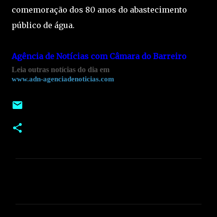
comemoração dos 80 anos do abastecimento
público de água.
Agência de Notícias com Câmara do Barreiro
Leia outras notícias do dia em
www.adn-agenciadenoticias.com
C
o
m
e