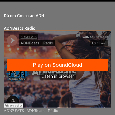
n
t
Dá um Gosto ao ADN
á
r
ADNBeats Radio
i
o
s
ADNBEATS
ADNBeats - Rádio
·