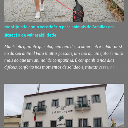
Posto Territorial de Pinhal Novo. Segundo a GNR, "no âmbito de
uma ação de patrulhamento, os militares da Guarda detetaram
uma viatura estacionada num local referenciado pela prática de
furtos e pelo consumo de estupefacientes", circunstância que
Montijo cria apoio veterinário para animais de famílias em
motivou a realização de diligências policiais. Foi no decorrer
situação de vulnerabilidade
dessas ações que os militares localizaram um suspeito no interior
de um edifício público. Apanhado em flagrante De ...
Município garante que ninguém terá de escolher entre cuidar de si
ou do seu animal Para muitas pessoas, um cão ou um gato é muito
mais do que um animal de companhia. É companhia nos dias
difíceis, conforto nos momentos de solidão e, muitas vezes, o único
vínculo afetivo que permanece. Foi a pensar nessa realidade que a
Câmara Municipal do Montijo aprovou um protocolo que vai
garantir cuidados básicos de saúde aos animais pertencentes a
utentes do Centro de Acolhimento de Emergência Social,
reforçando simultaneamente a proteção animal e o apoio às
pessoas em situação de maior vulnerabilidade. Cuidados de saúde
a animais de companhia de utentes do CAES A Câmara Municipal
do Montijo aprovou, por unanimidade, na reunião de 22 de Julho,