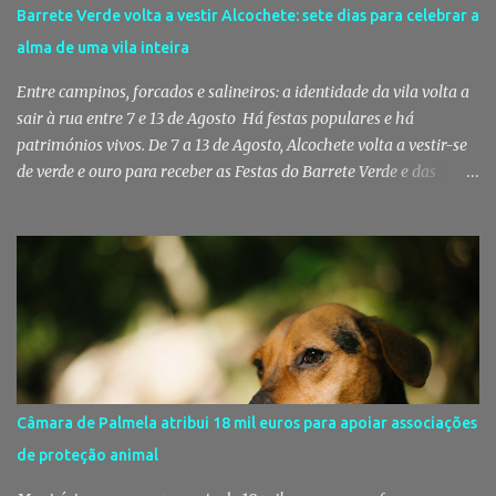
a celebração de um protocolo de colaboração com a União
Barrete Verde volta a vestir Alcochete: sete dias para celebrar a
Mutualista Nossa Senhora da Conceição, destinado a assegurar
alma de uma vila inteira
assistência veterinária básica aos animais de companhia dos
utentes do Centro de Acolhimento de Emergência Social (CAES 2.0).
Entre campinos, forcados e salineiros: a identidade da vila volta a
Segundo a ...
sair à rua entre 7 e 13 de Agosto Há festas populares e há
patrimónios vivos. De 7 a 13 de Agosto, Alcochete volta a vestir-se
de verde e ouro para receber as Festas do Barrete Verde e das
Salinas, sete dias onde tradição, cultura, fé e convívio se encontram
num dos maiores símbolos da identidade ribatejana. Toy,
Fernando Correia Marques e Luís Sequeira lideram o cartaz
musical, mas são o campino, o salineiro, o forcado e a ligação ao
Tejo que continuam a dar alma a uma celebração que atravessa
gerações e faz da vila um dos destinos mais emblemáticos do
verão português. Aposento do Barrete Verde continua a fazer
acontecer a Festa Há um momento em que Alcochete deixa de
viver apenas junto ao rio para passar a viver com o rio. A partir
Câmara de Palmela atribui 18 mil euros para apoiar associações
daí, o som das ruas muda, as varandas enchem-se de verde, o
de proteção animal
cheiro da sardinha assada mistura-se com a brisa do estuário e
milhares de pessoas regressam à vila para celebrar aqu...