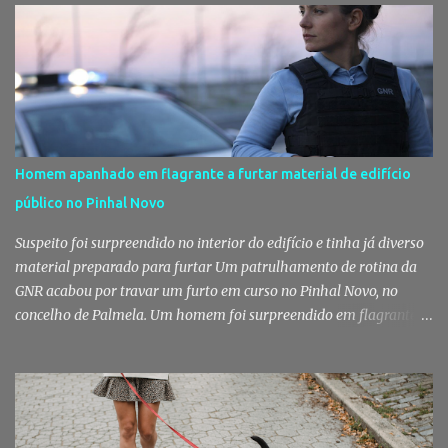
Homem apanhado em flagrante a furtar material de edifício
público no Pinhal Novo
Suspeito foi surpreendido no interior do edifício e tinha já diverso
material preparado para furtar Um patrulhamento de rotina da
GNR acabou por travar um furto em curso no Pinhal Novo, no
concelho de Palmela. Um homem foi surpreendido em flagrante
delito no interior de um edifício público quando alegadamente se
preparava para retirar diverso material, acabando detido pelos
militares da Guarda. Patrulhamento da GNR termina com
detenção por furto A detenção ocorreu no dia 4 de Agosto, - mas
divulgada só nesta quinta-feira - numa ação desenvolvida pelo