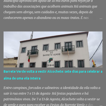
Município aprovou um apoio de 18 mil euros para reforçar o
trabalho das associações que acolhem animais Há animais que
chegam sem abrigo, sem cuidados e, muitas vezes, depois de
conhecerem apenas o abandono ou os maus-tratos. É nas
associações de proteção animal que muitos encontram uma
segunda oportunidade. Em Palmela, esse trabalho vai voltar a ser
reforçado com um apoio municipal de 18 mil euros, destinado a
garantir melhores condições para quem, todos os dias, cuida
daqueles que não têm voz. Palmela reforça apoio às associações
que cuidam dos animais A Câmara Municipal de Palmela aprovou,
por unanimidade, na reunião pública realizada a 5 de Agosto, um
apoio financeiro global de 18 mil euros destinado às associações
de proteção animal do concelho. O financiamento permitirá
Barrete Verde volta a vestir Alcochete: sete dias para celebrar a
assegurar o funcionamento básico destas entidades e apoiar as
alma de uma vila inteira
suas atividades diárias, incluindo a manutenção das instalações,
alimentação dos animais, tratamentos médicos e cirúrgicos,
Entre campinos, forcados e salineiros: a identidade da vila volta a
aquisição de medicamentos, ...
sair à rua entre 7 e 13 de Agosto Há festas populares e há
patrimónios vivos. De 7 a 13 de Agosto, Alcochete volta a vestir-se
de verde e ouro para receber as Festas do Barrete Verde e das