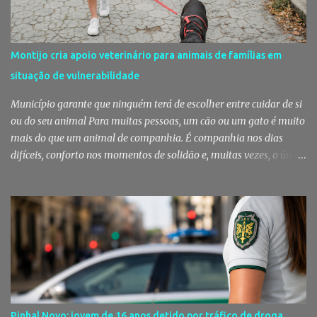
no último dia de Julho Foi considerado pela revista norte-
americana USA Today um dos melhores mercados de peixe do
mundo. Mas, para os setubalenses, o Mercado do Livramento vale
Montijo cria apoio veterinário para animais de famílias em
muito mais do que qualquer distinção internacional. O Mercado do
situação de vulnerabilidade
Livramento assinalou, no dia 31 de Julho, os 150 anos de existência
com uma cerimónia comemorativa na qual a Câmara Municipal
Município garante que ninguém terá de escolher entre cuidar de si
de Setúbal desta...
ou do seu animal Para muitas pessoas, um cão ou um gato é muito
mais do que um animal de companhia. É companhia nos dias
difíceis, conforto nos momentos de solidão e, muitas vezes, o único
vínculo afetivo que permanece. Foi a pensar nessa realidade que a
Câmara Municipal do Montijo aprovou um protocolo que vai
garantir cuidados básicos de saúde aos animais pertencentes a
utentes do Centro de Acolhimento de Emergência Social,
reforçando simultaneamente a proteção animal e o apoio às
pessoas em situação de maior vulnerabilidade. Cuidados de saúde
a animais de companhia de utentes do CAES A Câmara Municipal
do Montijo aprovou, por unanimidade, na reunião de 22 de Julho,
a celebração de um protocolo de colaboração com a União
Pinhal Novo: jovem de 16 anos detido por tráfico de droga