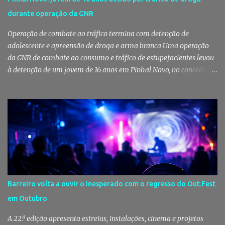
Mutualista Nossa Senhora da Conceição, destinado a assegurar
durante operação da GNR
assistência veterinária básica aos animais de companhia dos
utentes do Centro de Acolhimento de Emergência Social (CAES 2.0).
Operação de combate ao tráfico termina com detenção de
Segundo a ...
adolescente e apreensão de droga e arma branca Uma operação
da GNR de combate ao consumo e tráfico de estupefacientes levou
à detenção de um jovem de 16 anos em Pinhal Novo, no concelho
de Palmela. A ação culminou com a apreensão de dezenas de doses
de canábis, uma arma branca e dinheiro, reforçando a vigilância
das autoridades sobre este tipo de criminalidade no distrito de
Setúbal. Droga, arma branca e dinheiro apreendidos pela GNR Um
jovem de 16 anos foi detido na segunda-feira, 28 de Julho, por
suspeitas da prática do crime de tráfico de estupefacientes, na
localidade de Pinhal Novo. A detenção foi efetuada pelo Comando
Territorial de Setúbal da GNR, através do Posto Territorial de
Pinhal Novo, no âmbito de uma operação de fiscalização
Barreiro volta a ouvir o inesperado com o regresso do Out.Fest
especialmente direcionada para o combate ao consumo e tráfico
em Outubro
de droga. Segundo a GNR, "os militares da Guarda identificaram
vários indivíduos" durante a ação policial realizada em Pi...
A 22.ª edição apresenta estreias, instalações, cinema e projetos