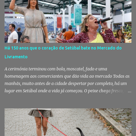
militares da Guarda. Patrulhamento da GNR termina com
detenção por furto A detenção ocorreu no dia 4 de Agosto, - mas
divulgada só nesta quinta-feira - numa ação desenvolvida pelo
Posto Territorial de Pinhal Novo. Segundo a GNR, "no âmbito de
uma ação de patrulhamento, os militares da Guarda detetaram
uma viatura estacionada num local referenciado pela prática de
furtos e pelo consumo de estupefacientes", circunstância que
Há 150 anos que o coração de Setúbal bate no Mercado do
motivou a realização de diligências policiais. Foi no decorrer
Livramento
dessas ações que os militares localizaram um suspeito no interior
de um edifício público. Apanhado em flagrante De ...
A cerimónia terminou com bolo, moscatel, fado e uma
homenagem aos comerciantes que dão vida ao mercado Todas as
manhãs, muito antes de a cidade despertar por completo, há um
lugar em Setúbal onde a vida já começou. O peixe chega fresco, os
pregões cruzam-se entre bancas, os clientes cumprimentam quem
conhecem há décadas e os aromas do mar misturam-se com os da
fruta, das ervas e do pão acabado de cozer. Há 150 anos que esta
rotina se repete no Mercado do Livramento, um espaço que
continua a ser muito mais do que um mercado: é um dos maiores
símbolos da identidade setubalense. Mercado celebrou 150 anos