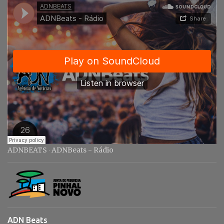
i
o
s
ADNBEATS
ADNBeats - Rádio
·
ADN Beats