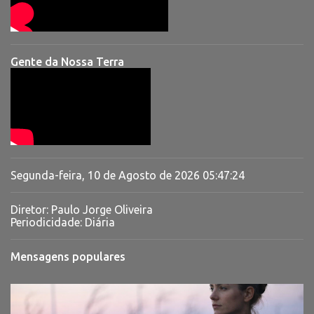
Gente da Nossa Terra
Segunda-feira, 10 de Agosto de 2026
05:47:25
Diretor: Paulo Jorge Oliveira
Periodicidade: Diária
Mensagens populares