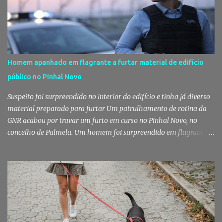
Homem apanhado em flagrante a furtar material de edifício
público no Pinhal Novo
Suspeito foi surpreendido no interior do edifício e tinha já diverso
material preparado para furtar Um patrulhamento de rotina da
GNR acabou por travar um furto em curso no Pinhal Novo, no
concelho de Palmela. Um homem foi surpreendido em flagrante
delito no interior de um edifício público quando alegadamente se
preparava para retirar diverso material, acabando detido pelos
militares da Guarda. Patrulhamento da GNR termina com
detenção por furto A detenção ocorreu no dia 4 de Agosto, - mas
divulgada só nesta quinta-feira - numa ação desenvolvida pelo
Posto Territorial de Pinhal Novo. Segundo a GNR, "no âmbito de
uma ação de patrulhamento, os militares da Guarda detetaram