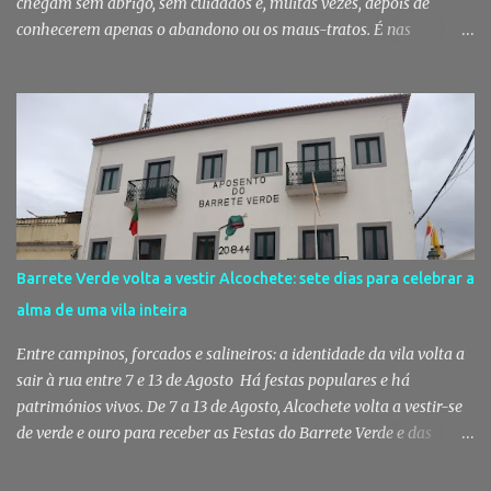
chegam sem abrigo, sem cuidados e, muitas vezes, depois de
conhecerem apenas o abandono ou os maus-tratos. É nas
associações de proteção animal que muitos encontram uma
segunda oportunidade. Em Palmela, esse trabalho vai voltar a ser
reforçado com um apoio municipal de 18 mil euros, destinado a
garantir melhores condições para quem, todos os dias, cuida
daqueles que não têm voz. Palmela reforça apoio às associações
que cuidam dos animais A Câmara Municipal de Palmela aprovou,
por unanimidade, na reunião pública realizada a 5 de Agosto, um
apoio financeiro global de 18 mil euros destinado às associações
de proteção animal do concelho. O financiamento permitirá
Barrete Verde volta a vestir Alcochete: sete dias para celebrar a
assegurar o funcionamento básico destas entidades e apoiar as
alma de uma vila inteira
suas atividades diárias, incluindo a manutenção das instalações,
alimentação dos animais, tratamentos médicos e cirúrgicos,
Entre campinos, forcados e salineiros: a identidade da vila volta a
aquisição de medicamentos, ...
sair à rua entre 7 e 13 de Agosto Há festas populares e há
patrimónios vivos. De 7 a 13 de Agosto, Alcochete volta a vestir-se
de verde e ouro para receber as Festas do Barrete Verde e das
Salinas, sete dias onde tradição, cultura, fé e convívio se encontram
num dos maiores símbolos da identidade ribatejana. Toy,