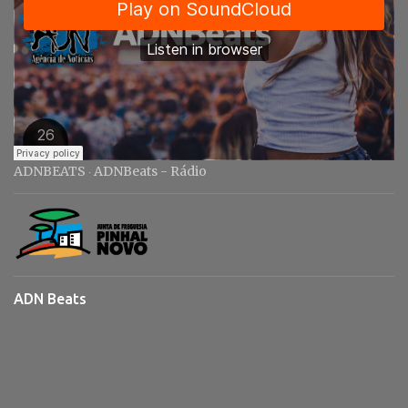
ADNBEATS
ADNBeats - Rádio
·
ADN Beats