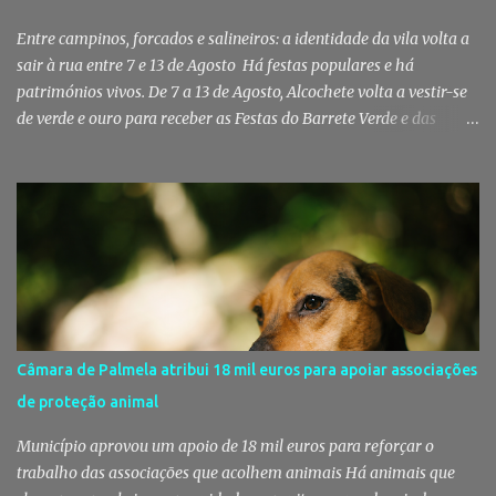
assistência veterinária básica aos animais de companhia dos
utentes do Centro de Acolhimento de Emergência Social (CAES 2.0).
Entre campinos, forcados e salineiros: a identidade da vila volta a
Segundo a ...
sair à rua entre 7 e 13 de Agosto Há festas populares e há
patrimónios vivos. De 7 a 13 de Agosto, Alcochete volta a vestir-se
de verde e ouro para receber as Festas do Barrete Verde e das
Salinas, sete dias onde tradição, cultura, fé e convívio se encontram
num dos maiores símbolos da identidade ribatejana. Toy,
Fernando Correia Marques e Luís Sequeira lideram o cartaz
musical, mas são o campino, o salineiro, o forcado e a ligação ao
Tejo que continuam a dar alma a uma celebração que atravessa
gerações e faz da vila um dos destinos mais emblemáticos do
verão português. Aposento do Barrete Verde continua a fazer
acontecer a Festa Há um momento em que Alcochete deixa de
viver apenas junto ao rio para passar a viver com o rio. A partir
Câmara de Palmela atribui 18 mil euros para apoiar associações
daí, o som das ruas muda, as varandas enchem-se de verde, o
de proteção animal
cheiro da sardinha assada mistura-se com a brisa do estuário e
milhares de pessoas regressam à vila para celebrar aqu...
Município aprovou um apoio de 18 mil euros para reforçar o
trabalho das associações que acolhem animais Há animais que