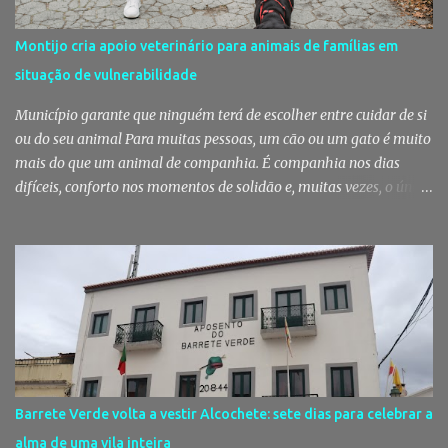
uma viatura estacionada num local referenciado pela prática de
furtos e pelo consumo de estupefacientes", circunstância que
Montijo cria apoio veterinário para animais de famílias em
motivou a realização de diligências policiais. Foi no decorrer
situação de vulnerabilidade
dessas ações que os militares localizaram um suspeito no interior
de um edifício público. Apanhado em flagrante De ...
Município garante que ninguém terá de escolher entre cuidar de si
ou do seu animal Para muitas pessoas, um cão ou um gato é muito
mais do que um animal de companhia. É companhia nos dias
difíceis, conforto nos momentos de solidão e, muitas vezes, o único
vínculo afetivo que permanece. Foi a pensar nessa realidade que a
Câmara Municipal do Montijo aprovou um protocolo que vai
garantir cuidados básicos de saúde aos animais pertencentes a
utentes do Centro de Acolhimento de Emergência Social,
reforçando simultaneamente a proteção animal e o apoio às
pessoas em situação de maior vulnerabilidade. Cuidados de saúde
a animais de companhia de utentes do CAES A Câmara Municipal
do Montijo aprovou, por unanimidade, na reunião de 22 de Julho,
a celebração de um protocolo de colaboração com a União
Barrete Verde volta a vestir Alcochete: sete dias para celebrar a
Mutualista Nossa Senhora da Conceição, destinado a assegurar
alma de uma vila inteira