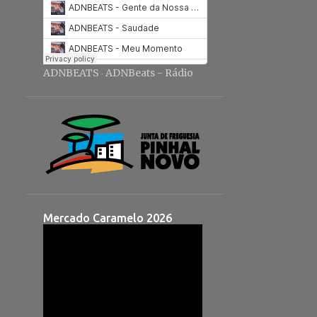
ADNBEATS
ADNBeats - Rádio
·
Mercado Caramelo 2026