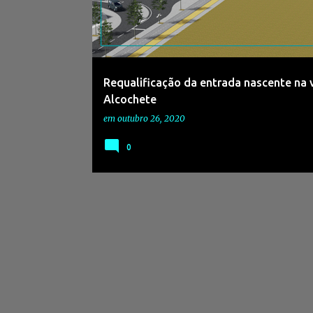
s
a
g
e
Requalificação da entrada nascente na v
n
Alcochete
s
em
outubro 26, 2020
0