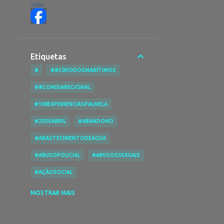
visita
Etiquetas
#
##CÍRIODOSMARÍTIMOS
##COMIDAREGIONAL
#100EXPERIENCIASPALMELA
#25DEABRIL
#ABANDONO
#ABASTECIMENTODEÁGUA
#ABUSOPOLICIAL
#ABUSOSSEXUAIS
#AÇÃOSOCIAL
#ACESSIBILIDADENASPRAIAS
MOSTRAR MAIS
#ACESSIBILIDADES
#ACIDENTE
#ACIDENTEDE TRABALHO