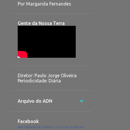
Por Margarida Fernandes
Gente da Nossa Terra
Diretor: Paulo Jorge Oliveira
Periodicidade: Diária
Arquivo do ADN
Facebook
Adn-Agência De Notícias
|
Cria o teu cartão de