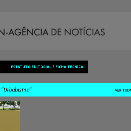
Avançar para o conteúdo principal
ESTATUTO EDITORIAL E FICHA TÉCNICA
a
Urbabismo
VER TUD
+