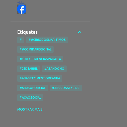
visita
Etiquetas
#
##CÍRIODOSMARÍTIMOS
##COMIDAREGIONAL
#100EXPERIENCIASPALMELA
#25DEABRIL
#ABANDONO
#ABASTECIMENTODEÁGUA
#ABUSOPOLICIAL
#ABUSOSSEXUAIS
#AÇÃOSOCIAL
#ACESSIBILIDADENASPRAIAS
MOSTRAR MAIS
#ACESSIBILIDADES
#ACIDENTE
#ACIDENTEDE TRABALHO