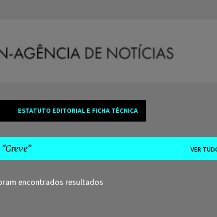
Avançar para o conteúdo principal
ESTATUTO EDITORIAL E FICHA TÉCNICA
a
Greve
VER TUD
oram encontrados resultados