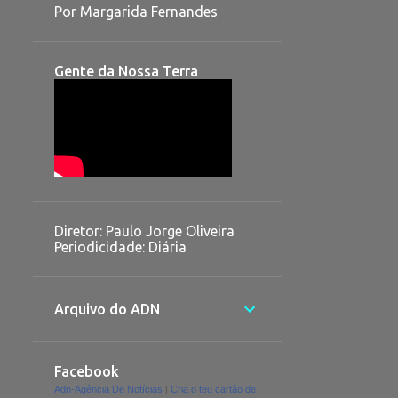
Por Margarida Fernandes
Gente da Nossa Terra
Diretor: Paulo Jorge Oliveira
Periodicidade: Diária
Arquivo do ADN
Facebook
Adn-Agência De Notícias
|
Cria o teu cartão de