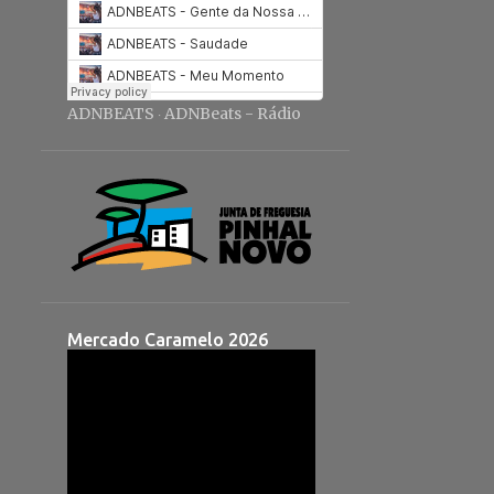
ADNBEATS
ADNBeats - Rádio
·
Mercado Caramelo 2026