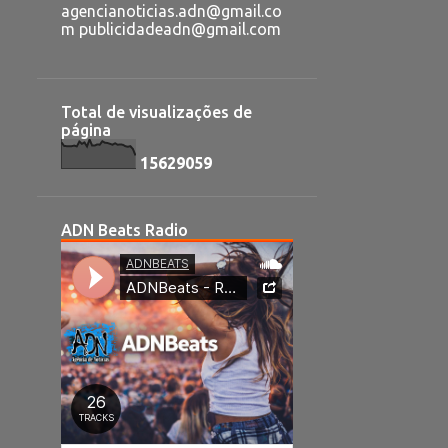
agencianoticias.adn@gmail.co
m publicidadeadn@gmail.com
Total de visualizações de
página
1
5
6
2
9
0
5
9
ADN Beats Radio