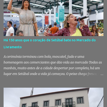
garantir cuidados básicos de saúde aos animais pertencentes a
utentes do Centro de Acolhimento de Emergência Social,
reforçando simultaneamente a proteção animal e o apoio às
pessoas em situação de maior vulnerabilidade. Cuidados de saúde
a animais de companhia de utentes do CAES A Câmara Municipal
do Montijo aprovou, por unanimidade, na reunião de 22 de Julho,
a celebração de um protocolo de colaboração com a União
Há 150 anos que o coração de Setúbal bate no Mercado do
Mutualista Nossa Senhora da Conceição, destinado a assegurar
Livramento
assistência veterinária básica aos animais de companhia dos
utentes do Centro de Acolhimento de Emergência Social (CAES 2.0).
A cerimónia terminou com bolo, moscatel, fado e uma
Segundo a ...
homenagem aos comerciantes que dão vida ao mercado Todas as
manhãs, muito antes de a cidade despertar por completo, há um
lugar em Setúbal onde a vida já começou. O peixe chega fresco, os
pregões cruzam-se entre bancas, os clientes cumprimentam quem
conhecem há décadas e os aromas do mar misturam-se com os da
fruta, das ervas e do pão acabado de cozer. Há 150 anos que esta
rotina se repete no Mercado do Livramento, um espaço que
continua a ser muito mais do que um mercado: é um dos maiores