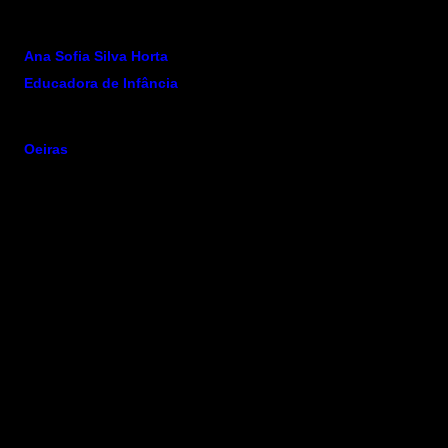
Ana Sofia Silva Horta
Educadora de Infância
Oeiras
[Escreve todas as terças-feiras na rubrica
Reticências da
Sociedade]
Outros artigos da autora