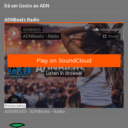
t
Dá um Gosto ao ADN
á
r
ADNBeats Radio
i
o
s
ADNBEATS
ADNBeats - Rádio
·