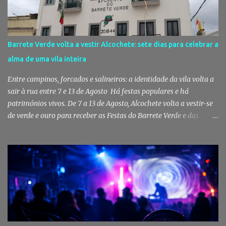
símbolos da identidade setubalense. Mercado celebrou 150 anos
no último dia de Julho Foi considerado pela revista norte-
americana USA Today um dos melhores mercados de peixe do
mundo. Mas, para os setubalenses, o Mercado do Livramento vale
Barrete Verde volta a vestir Alcochete: sete dias para celebrar a
muito mais do que qualquer distinção internacional. O Mercado do
alma de uma vila inteira
Livramento assinalou, no dia 31 de Julho, os 150 anos de existência
com uma cerimónia comemorativa na qual a Câmara Municipal
Entre campinos, forcados e salineiros: a identidade da vila volta a
de Setúbal desta...
sair à rua entre 7 e 13 de Agosto Há festas populares e há
patrimónios vivos. De 7 a 13 de Agosto, Alcochete volta a vestir-se
de verde e ouro para receber as Festas do Barrete Verde e das
Salinas, sete dias onde tradição, cultura, fé e convívio se encontram
num dos maiores símbolos da identidade ribatejana. Toy,
Fernando Correia Marques e Luís Sequeira lideram o cartaz
musical, mas são o campino, o salineiro, o forcado e a ligação ao
Tejo que continuam a dar alma a uma celebração que atravessa
gerações e faz da vila um dos destinos mais emblemáticos do
verão português. Aposento do Barrete Verde continua a fazer
acontecer a Festa Há um momento em que Alcochete deixa de
viver apenas junto ao rio para passar a viver com o rio. A partir