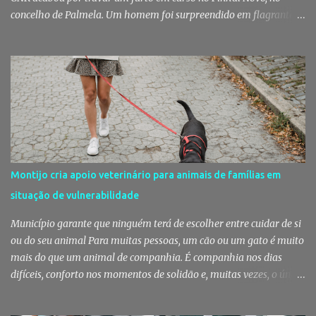
concelho de Palmela. Um homem foi surpreendido em flagrante
delito no interior de um edifício público quando alegadamente se
preparava para retirar diverso material, acabando detido pelos
militares da Guarda. Patrulhamento da GNR termina com
detenção por furto A detenção ocorreu no dia 4 de Agosto, - mas
divulgada só nesta quinta-feira - numa ação desenvolvida pelo
Posto Territorial de Pinhal Novo. Segundo a GNR, "no âmbito de
uma ação de patrulhamento, os militares da Guarda detetaram
uma viatura estacionada num local referenciado pela prática de
furtos e pelo consumo de estupefacientes", circunstância que
Montijo cria apoio veterinário para animais de famílias em
motivou a realização de diligências policiais. Foi no decorrer
situação de vulnerabilidade
dessas ações que os militares localizaram um suspeito no interior
de um edifício público. Apanhado em flagrante De ...
Município garante que ninguém terá de escolher entre cuidar de si
ou do seu animal Para muitas pessoas, um cão ou um gato é muito
mais do que um animal de companhia. É companhia nos dias
difíceis, conforto nos momentos de solidão e, muitas vezes, o único
vínculo afetivo que permanece. Foi a pensar nessa realidade que a
Câmara Municipal do Montijo aprovou um protocolo que vai